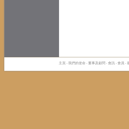
主頁
·
我們的使命
·
董事及顧問
·
會訊
·
會員
·