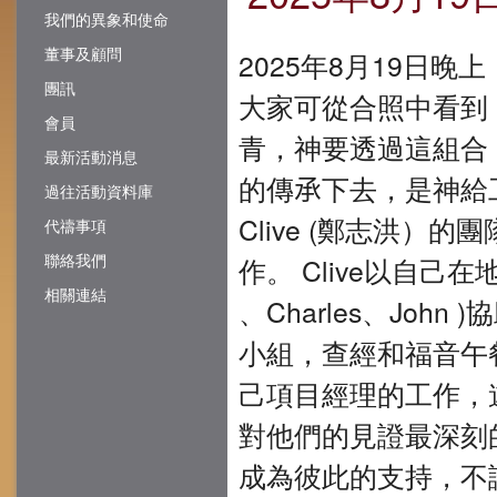
我們的異象和使命
董事及顧問
2025年8月19日
團訊
大家可從合照中看到
會員
青，神要透過這組合
最新活動消息
的傳𠄘下去，是神
過往活動資料庫
Clive (鄭志洪
代禱事項
聯絡我們
作。 Clive以自己
相關連結
、Charles、Jo
小組，查經和福音午
己項目經理的工作，
對他們的見證最深刻
成為彼此的支持，不