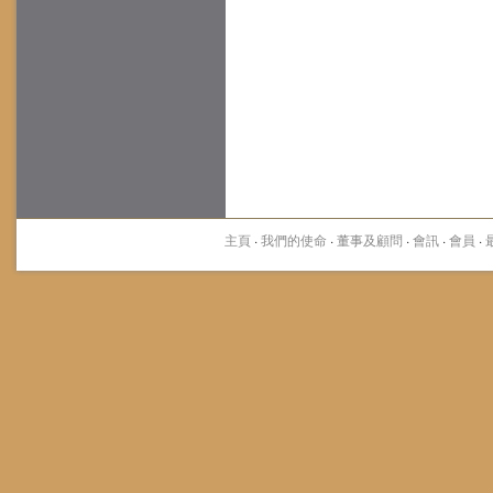
主頁
·
我們的使命
·
董事及顧問
·
會訊
·
會員
·