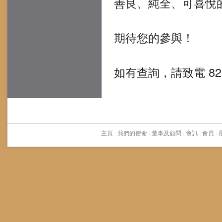
善良、純全、可喜悅的旨
期待您的參與！
如有查詢，請致電 8209 
主頁
·
我們的使命
·
董事及顧問
·
會訊
·
會員
·