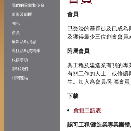
我們的異象和使命
會員
董事及顧問
團訊
已受浸的基督徒及已成為
會員
及獲得最少三位創會會員
最新活動消息
附屬會員
過往活動資料庫
代禱事項
與工程及建造業有關的專
聯絡我們
有關工作的人士；或修讀
相關連結
生。加入為會員/附屬會員
下載
會籍申請表
認可工程/建造業專業團體,