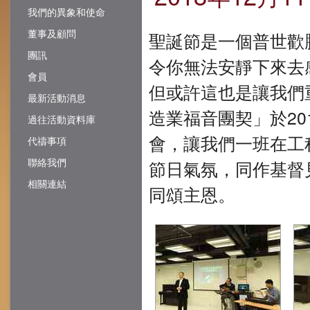
我們的異象和使命
董事及顧問
聖誕節是一個普世歡
團訊
令你無法安靜下來去
會員
但或許這也是讓我們
最新活動消息
造業福音團契」於201
過往活動資料庫
會，讓我們一班在工
代禱事項
聯絡我們
節日氣氛，同作基督
相關連結
同頌主恩。