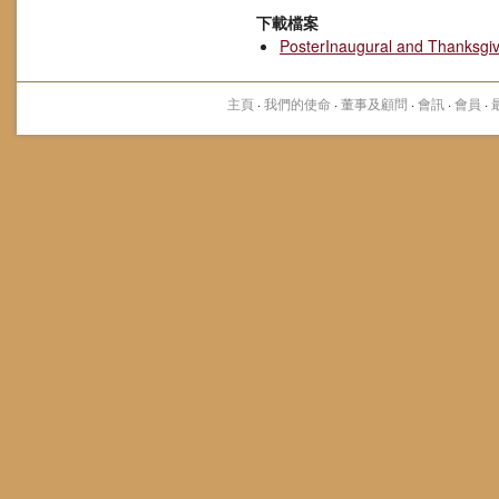
下載檔案
PosterInaugural and Thanksgi
主頁
·
我們的使命
·
董事及顧問
·
會訊
·
會員
·