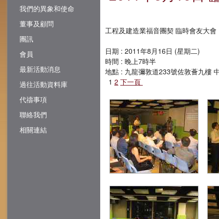
我們的異象和使命
董事及顧問
工程及建造業福音團契 臨時會友大會
團訊
日期 : 2011年8月16日 (星期二)
會員
時間 : 晚上7時半
最新活動消息
地點 : 九龍彌敦道233號佐敦薈九樓
1
2
下一頁
過往活動資料庫
代禱事項
聯絡我們
相關連結