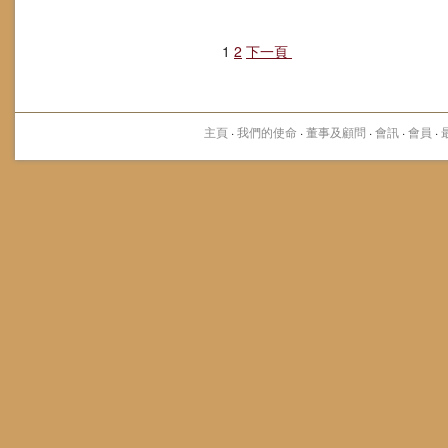
1
2
下一頁
主頁
·
我們的使命
·
董事及顧問
·
會訊
·
會員
·