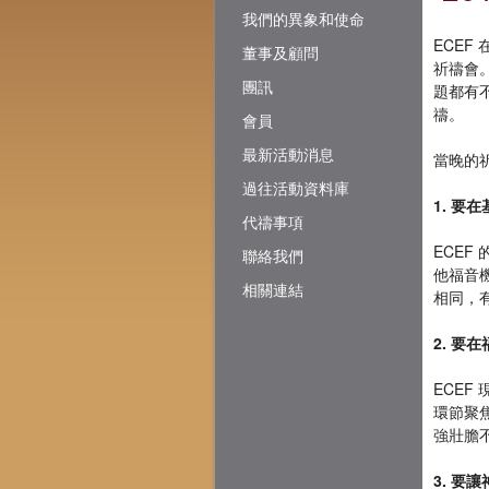
我們的異象和使命
ECEF
董事及顧問
祈禱會
團訊
題都有
禱。
會員
最新活動消息
當晚的
過往活動資料庫
1. 要
代禱事項
ECE
聯絡我們
他福音
相關連結
相同，
2. 要
ECE
環節聚
強壯膽
3. 要