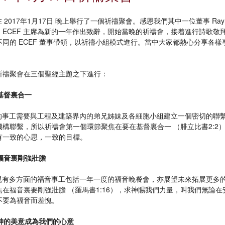
 在 2017年1月17日 晚上舉行了一個祈禱聚會。感恩我們其中一位董事 Ray
。ECEF 主席為新的一年作出致辭，開始當晚的祈禱會，接着進行詩歌敬
不同的 ECEF 董事帶領，以祈禱小組模式進行。當中大家都熱心分享各
祈禱聚會在三個聖經主題之下進行：
在基督裏合一
F 的事工需要與工程及建築界內的弟兄姊妹及各細胞小組建立一個密切的聯
機構聯繫，所以祈禱會第一個環節聚焦在要在基督裏合一 （腓立比書2:2
有一致的心思，一致的目標。
在福音裏剛強壯膽
F 現有多方面的福音事工包括一年一度的福音晚餐會，亦展望未來拓展更多
焦在福音裏要剛強壯膽 （羅馬書1:16），求神賜我們力量，叫我們無論
不要為福音而羞愧。
讓神的美意成為我們的心意