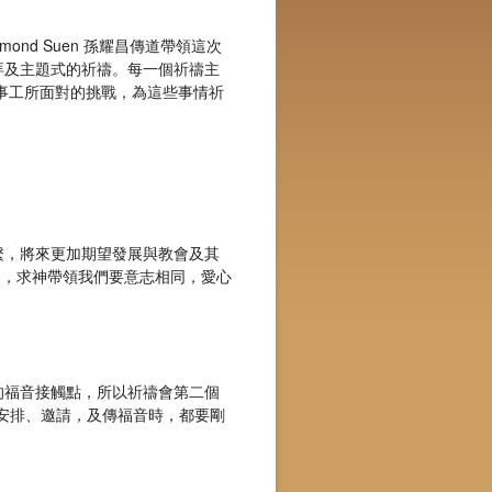
mond Suen 孫耀昌傳道帶領這次
拜及主題式的祈禱。每一個祈禱主
樣事工所面對的挑戰，為這些事情祈
繫，將來更加期望發展與教會及其
），求神帶領我們要意志相同，愛心
的福音接觸點，所以祈禱會第二個
在安排、邀請，及傳福音時，都要剛