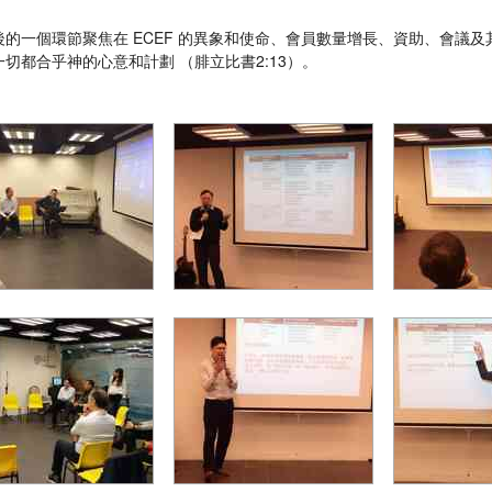
後的一個環節聚焦在 ECEF 的異象和使命、會員數量增長、資助、會議
切都合乎神的心意和計劃 （腓立比書2:13）。