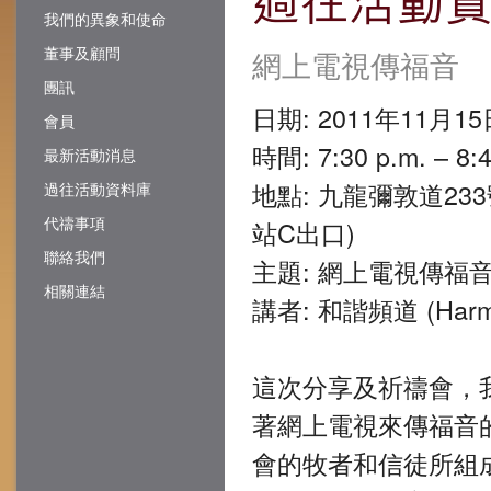
我們的異象和使命
董事及顧問
網上電視傳福音
團訊
日期: 2011年11月15
會員
時間: 7:30 p.m. – 8:4
最新活動消息
地點: 九龍彌敦道23
過往活動資料庫
代禱事項
站C出口)
聯絡我們
主題: 網上電視傳福
相關連結
講者: 和諧頻道 (Harmo
這次分享及祈禱會，
著網上電視來傳福音
會的牧者和信徒所組