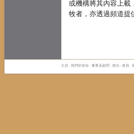
或機構將其內容上載
牧者，亦透過頻道提
主頁
·
我們的使命
·
董事及顧問
·
會訊
·
會員
·