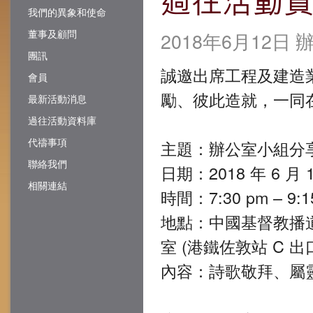
我們的異象和使命
董事及顧問
2018年6月12日
團訊
誠邀出席工程及建造
會員
勵、彼此造就，一同
最新活動消息
過往活動資料庫
代禱事項
主題：辦公室小組分
聯絡我們
日期：2018 年 6 月 
相關連結
時間：7:30 pm – 9:1
地點：中國基督教播道會泉
室 (港鐵佐敦站 C 出
內容：詩歌敬拜、屬