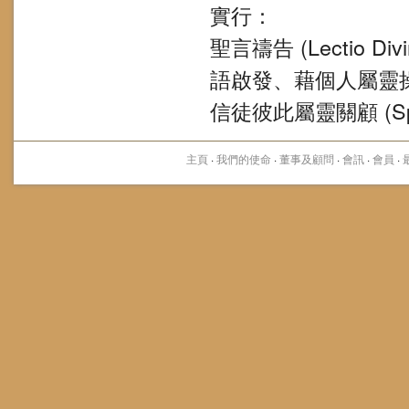
實行：
聖言禱告 (Lectio
語啟發、藉個人屬靈
信徒彼此屬靈關顧 (Spirit
主頁
·
我們的使命
·
董事及顧問
·
會訊
·
會員
·