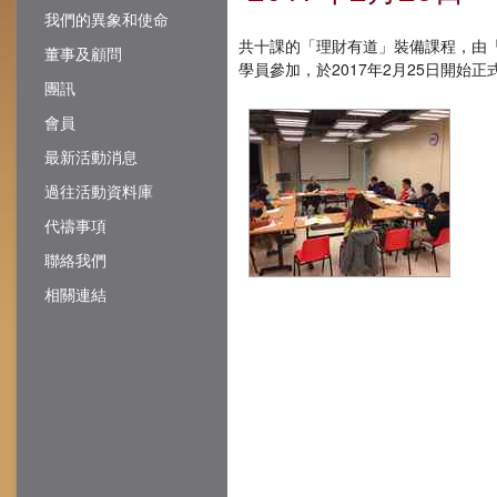
我們的異象和使命
共十課的「理財有道」裝備課程，由
董事及顧問
學員參加，於2017年2月25日開
團訊
會員
最新活動消息
過往活動資料庫
代禱事項
聯絡我們
相關連結