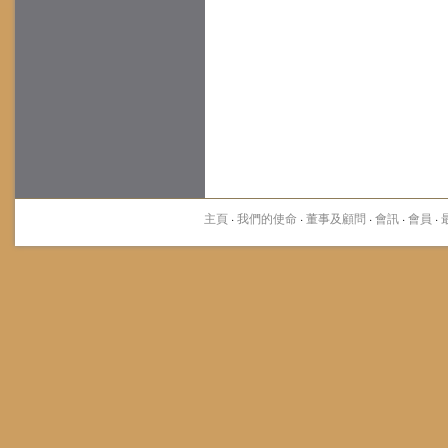
主頁
·
我們的使命
·
董事及顧問
·
會訊
·
會員
·