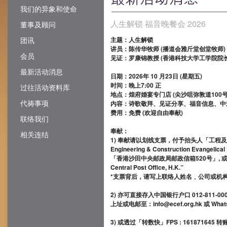
我们的异象和使命
人生解锁 福音晚餐会 2026
董事及顾问
团讯
主题：人生解锁
讲员：陈传华牧师 (播道会雅斤堂创堂牧师)
会员
见证：罗康锦教授 (香港科技大学工学院院长
最新活动消息
日期：2026年 10 月23日 (星期五)
时间：晚上7:00 正
过往活动资料库
地点：煌府婚宴专门店 (尖沙咀弥敦道100号Th
代祷事项
内容：诗歌敬拜、见证分享、福音信息、中
费用：免费 (欢迎自由奉献)
联络我们
奉献：
相关连结
1) 奉献请以划线支票，付予抬头人「工程
Engineering & Construction Evangelic
「香港沙田中央邮政局邮政信箱520号」, 或 “P. O.
Central Post Office, H.K.”
*支票背后，请写上联络人姓名﹑公司或机构
2) 亦可直接存入中国银行户口 012-811-
上址或电邮至：info@ecef.org.hk 或 Whats
3) 或透过「转数快」FPS : 1618716