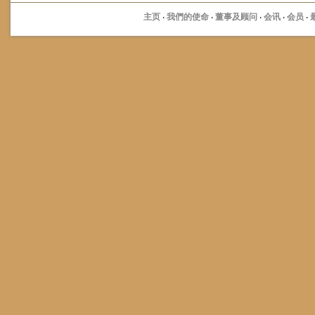
主页
·
我們的使命
·
董事及顾问
·
会讯
·
会员
·