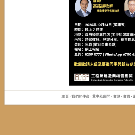
主頁
·
我們的使命
·
董事及顧問
·
會訊
·
會員
·