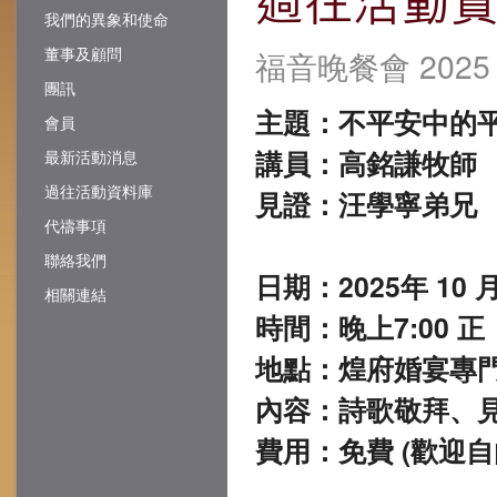
我們的異象和使命
董事及顧問
福音晚餐會 2025
團訊
主題：不平安中的
會員
講員：高銘謙牧師
最新活動消息
過往活動資料庫
見證：汪學寧弟兄
代禱事項
聯絡我們
日期：2025年 10 
相關連結
時間：晚上7:00 正
地點：煌府婚宴專門店 
內容：詩歌敬拜、
費用：免費 (歡迎自