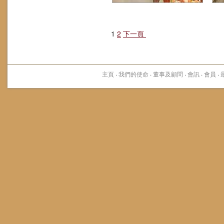
1
2
下一頁
主頁
·
我們的使命
·
董事及顧問
·
會訊
·
會員
·