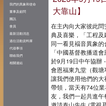
我們的異象和使命
大靠山】
董事及顧問
團訊
在主內向大家彼此問
會員
典及喜樂，「工程及
最新活動消息
過往活動資料庫
同一看見褔音異象的
代禱事項
「中國基督教播道會
聯絡我們
於9月19日中午協辦
相關連結
會恩福東九堂（觀塘巧明
讓我們使用他們的大
帶領，當天有74位
友，我們一起共進午
邀請泰山先生 (電視