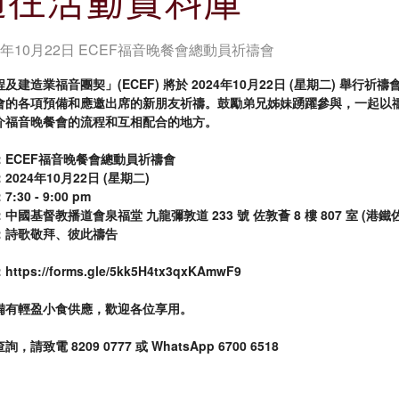
24年10月22日 ECEF福音晚餐會總動員祈禱會
及建造業福音團契」(ECEF) 將於 2024年10月22日 (星期二) 舉行
會的各項預備和應邀出席的新朋友祈禱。鼓勵弟兄姊妹踴躍參與，一起以
介福音晚餐會的流程和互相配合的地方。
：ECEF福音晚餐會總動員祈禱會
2024年10月22日 (星期二)
:30 - 9:00 pm
中國基督教播道會泉福堂 九龍彌敦道 233 號 佐敦薈 8 樓 807 室 (港鐵佐
：詩歌敬拜、彼此禱告
ttps://forms.gle/5kk5H4tx3qxKAmwF9
備有輕盈小食供應，歡迎各位享用。
，請致電 8209 0777 或 WhatsApp 6700 6518