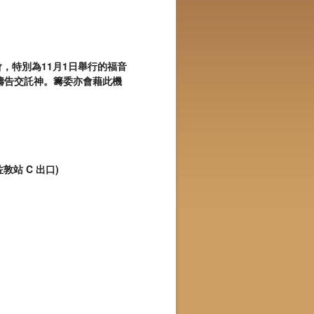
祈禱會，特別為11月1日舉行的福音
禱告交託神。籌委亦會藉此機
敦站 C 出口)