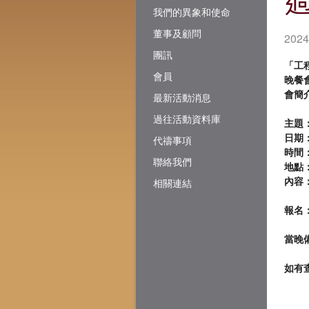
我們的異象和使命
董事及顧問
20
團訊
「工程
會員
晚餐
會簡
最新活動消息
過往活動資料庫
主題
日期：
代禱事項
時間：7
聯絡我們
地點：
內容
相關連結
報名：h
當晚
如有查詢