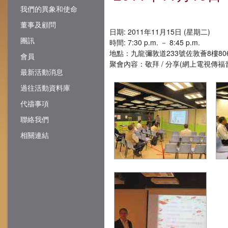
我們的異象和使命
董事及顧問
日期: 2011年11月15日 (星期二)
團訊
時間: 7:30 p.m. － 8:45 p.m.
地點：九龍彌敦道233號佐敦薈8樓80
會員
聚會內容：敬拜 / 分享(網上電視傳福音)
最新活動消息
過往活動資料庫
代禱事項
聯絡我們
相關連結